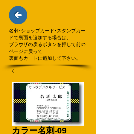
名刺･ショップカード･スタンプカー
ドで
​裏面を追加する場合
は、
ブラウザの戻るボタンを押して
前の
ページに戻って
裏面もカートに追加して下さい。
カラー名刺-09