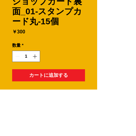
ショップカード裏
面_01-スタンプカ
ード丸-15個
価
￥300
格
数量
*
カートに追加する
丸型のスタンプカード15個用です。
※文字内容は変更ができます。
※裏面のみの購入はできません。必ず
表面と合わせてご購入下さい。