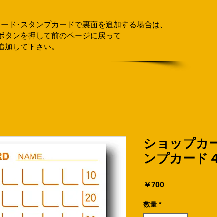
カード･スタンプカードで
​裏面を追加する場合
は、
ボタンを押して
前のページに戻って
追加して下さい。
ショップカー
ンプカード
価
￥700
格
数量
*