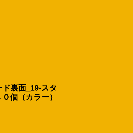
ド裏面_19-スタ
４０個（カラー）