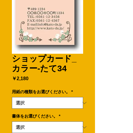
ショップカード_
カラー-たて34
価
￥2,180
格
用紙の種類をお選びください。
*
書体をお選びください。
*