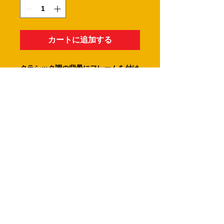
カートに追加する
クラシック調の背景にフレームを付け
たショップカードです。
※文字色は自由に変えられます。
※裏面も印刷する場合は、裏面もカー
トに入れて下さい。
【カートに追加】ボタンを押し
た後に社名･住所･電話番号等の
印刷情報を入力して下さい。
こちらの商品はベタ塗りの追加
料金５００円が含まれていま