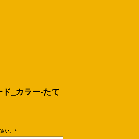
ド_カラー-たて
ださい。
*