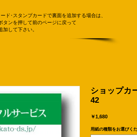
カード･スタンプカードで
​裏面を追加する場合
は、
ボタンを押して
前のページに戻って
追加して下さい。
ショップカー
42
価
￥1,680
格
用紙の種類をお選びく