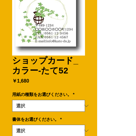
ショップカード_
カラー-たて52
価
￥1,680
格
用紙の種類をお選びください。
*
書体をお選びください。
*