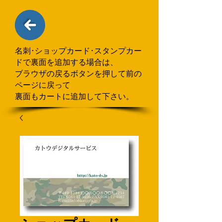
名刺･ショップカード･スタンプカー
ドで
​裏面を追加する場合
は、
ブラウザの戻るボタンを押して
前の
ページに戻って
裏面もカートに追加して下さい。