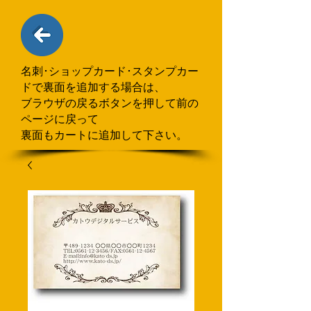
名刺･ショップカード･スタンプカー
ドで
​裏面を追加する場合
は、
ブラウザの戻るボタンを押して
前の
ページに戻って
裏面もカートに追加して下さい。