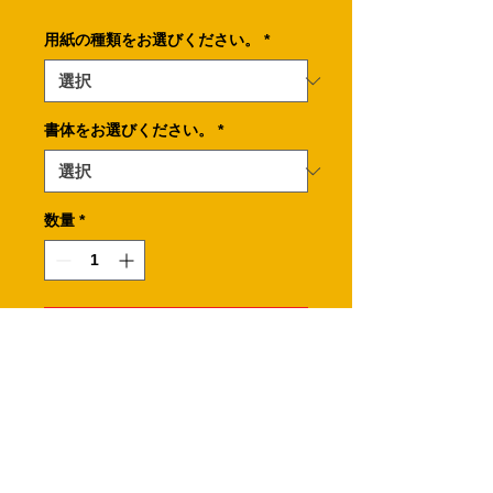
格
用紙の種類をお選びください。
*
書体をお選びください。
*
数量
*
カートに追加する
ニコちゃんマークをモチーフにしたス
タンプカードの表面です。
※必ず裏面も選んでカートに追