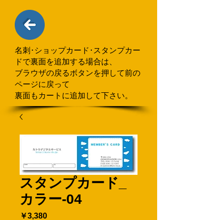
名刺･ショップカード･スタンプカー
ドで
​裏面を追加する場合
は、
ブラウザの戻るボタンを押して
前の
ページに戻って
裏面もカートに追加して下さい。
スタンプカード_
カラー-04
価
￥3,380