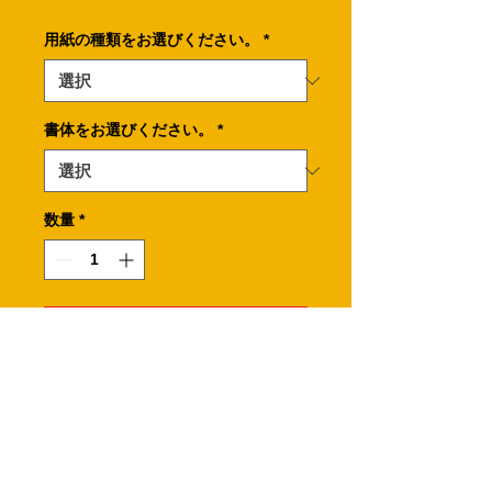
格
用紙の種類をお選びください。
*
書体をお選びください。
*
数量
*
カートに追加する
青空をモチーフにしたスタンプカード
の表面です。
※必ず裏面も選んでカートに追