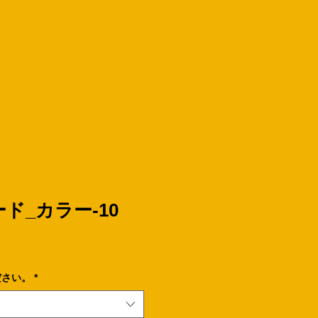
ド_カラー-10
ださい。
*