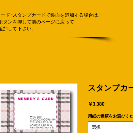
カード･スタンプカードで
​裏面を追加する場合
は、
ボタンを押して
前のページに戻って
追加して下さい。
スタンプカー
価
￥3,380
格
用紙の種類をお選びく
選択