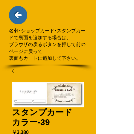
名刺･ショップカード･スタンプカー
ドで
​裏面を追加する場合
は、
ブラウザの戻るボタンを押して
前の
ページに戻って
裏面もカートに追加して下さい。
スタンプカード_
カラー-39
価
￥3,380