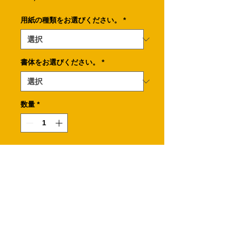
格
用紙の種類をお選びください。
*
書体をお選びください。
*
数量
*
カートに追加する
クラッシック調の背景にフレームを配
置したスタンプカードの表面です。
※必ず裏面も選んでカートに追