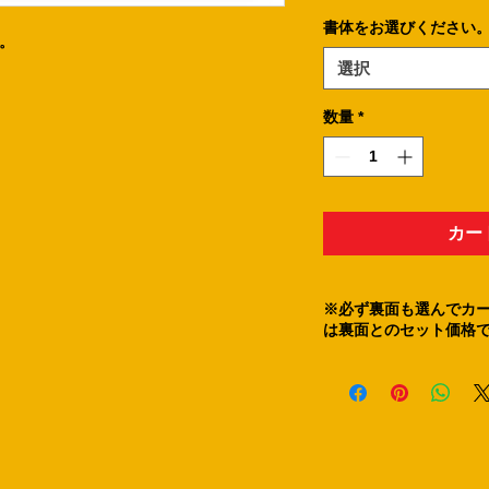
書体をお選びください
。
選択
数量
*
カー
※必ず裏面も選んでカ
は裏面とのセット価格