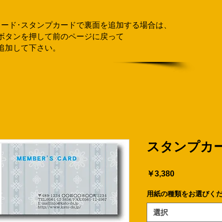
カード･スタンプカードで
​裏面を追加する場合
は、
ボタンを押して
前のページに戻って
追加して下さい。
スタンプカー
価
￥3,380
格
用紙の種類をお選びく
選択