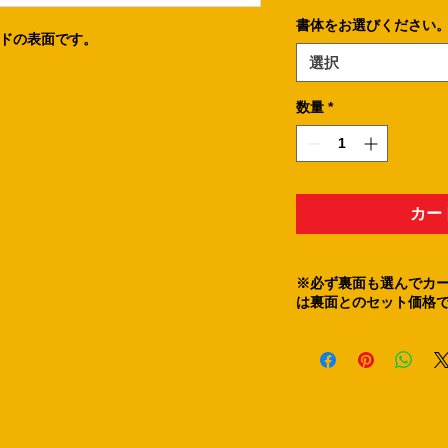
書体をお選びください
ドの表面です。
選択
数量
*
カー
※必ず裏面も選んでカ
は裏面とのセット価格