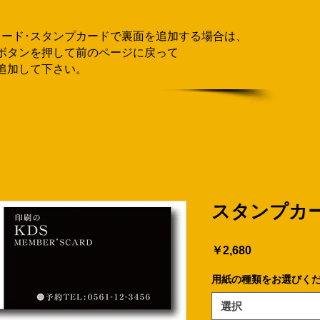
カード･スタンプカードで
​裏面を追加する場合
は、
ボタンを押して
前のページに戻って
追加して下さい。
スタンプカー
価
￥2,680
格
用紙の種類をお選びく
選択