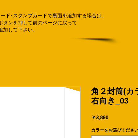
カード･スタンプカードで
​裏面を追加する場合
は、
ボタンを押して
前のページに戻って
追加して下さい。
角２封筒(カラ
右向き_03
価
￥3,890
格
カラーをお選びくださ