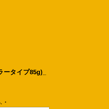
ータイプ85g)_
い。
*