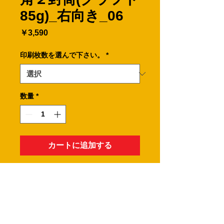
85g)_右向き_06
価
￥3,590
格
印刷枚数を選んで下さい。
*
数量
*
カートに追加する
A４サイズの用紙が折らずに入る封筒
です。
※角２封筒の郵便番号枠は、有りませ
ん。
・印刷枚数をお選びください。