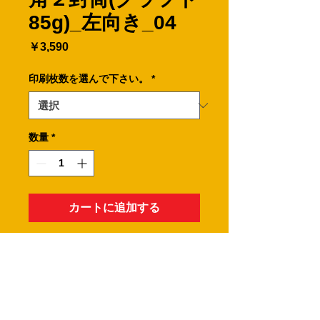
85g)_左向き_04
価
￥3,590
格
印刷枚数を選んで下さい。
*
数量
*
カートに追加する
A４サイズの用紙が折らずに入る封筒
です。
※角２封筒の郵便番号枠は、有りませ
ん。
・印刷枚数をお選びください。