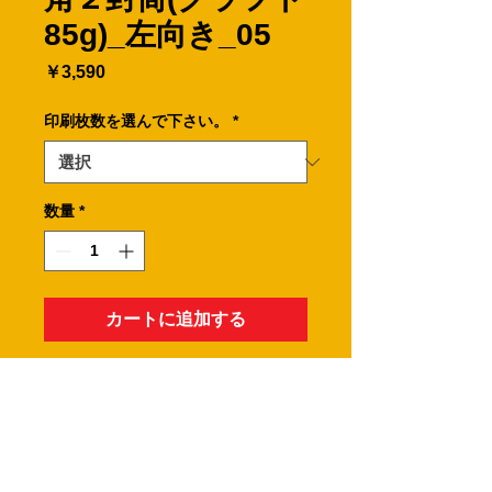
85g)_左向き_05
価
￥3,590
格
印刷枚数を選んで下さい。
*
数量
*
カートに追加する
A４サイズの用紙が折らずに入る封筒
です。
※角２封筒の郵便番号枠は、有りませ
ん。
・印刷枚数をお選びください。