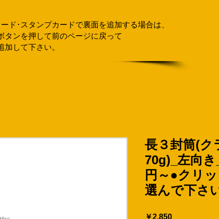
カード･スタンプカードで
​裏面を追加する場合
は、
ボタンを押して
前のページに戻って
追加して下さい。
長３封筒(ク
70g)_左向き_
円～●クリ
選んで下さ
価
￥2,850