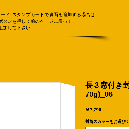
カード･スタンプカードで
​裏面を追加する場合
は、
ボタンを押して
前のページに戻って
追加して下さい。
長３窓付き封
70g)_06
価
￥3,790
格
封筒のカラーをお選び