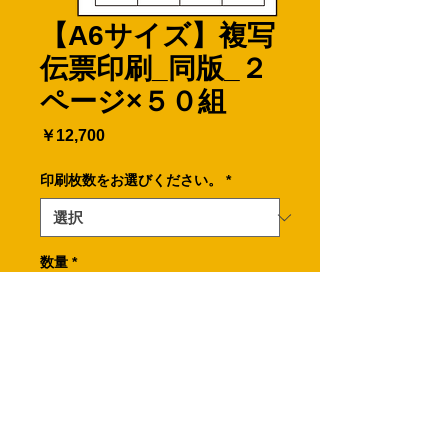
【A6サイズ】複写
伝票印刷_同版_２
ページ×５０組
価
￥12,700
格
印刷枚数をお選びください。
*
数量
*
カートに追加する
A6サイズの複写伝票２ページ×５０組
です。
