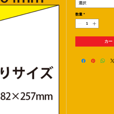
選択
数量
*
カー