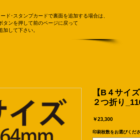
カード･スタンプカードで
​裏面を追加する場合
は、
ボタンを押して
前のページに戻って
追加して下さい。
【B４サイ
２つ折り_11
価
￥23,300
格
印刷枚数をお選びくだ