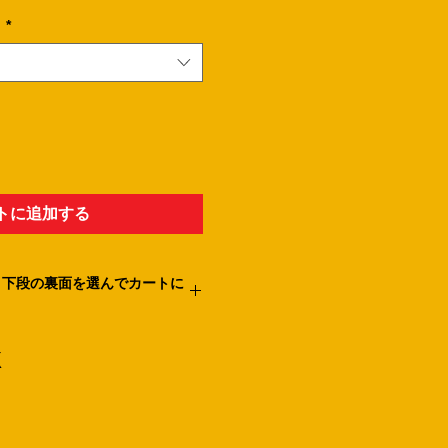
。
*
トに追加する
、下段の裏面を選んでカートに