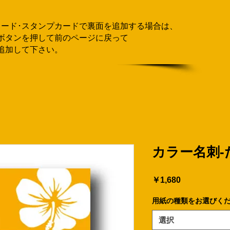
カード･スタンプカードで
​裏面を追加する場合
は、
ボタンを押して
前のページに戻って
追加して下さい。
カラー名刺-
価
￥1,680
格
用紙の種類をお選びく
選択